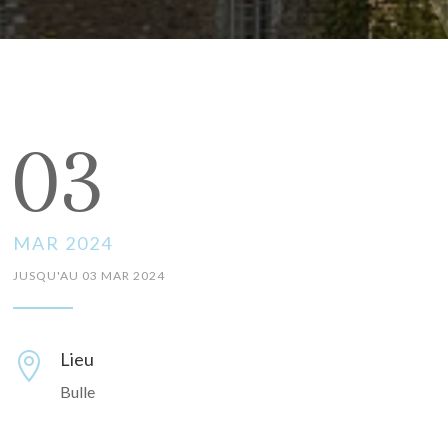
03
MAR 2024
JUSQU'AU 03 MAR 2024
Lieu

Bulle